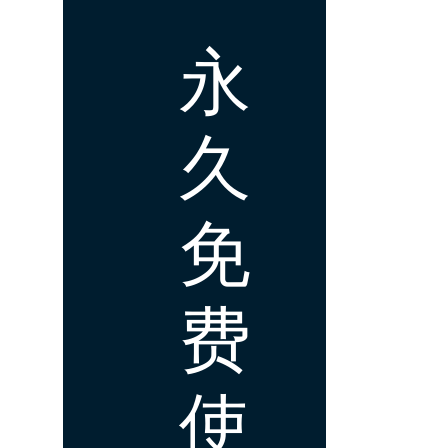
永
久
免
费
使