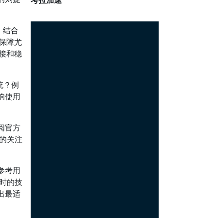
考拉加速
，结合
保障尤
接和稳
统？例
响使用
阅官方
的关注
参考用
时的技
出最适